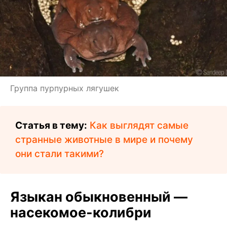
Группа пурпурных лягушек
Статья в тему:
Как выглядят самые
странные животные в мире и почему
они стали такими?
Языкан обыкновенный —
насекомое-колибри