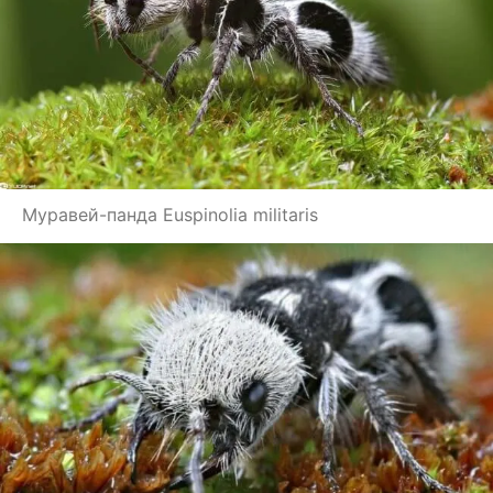
Муравей-панда Euspinolia militaris