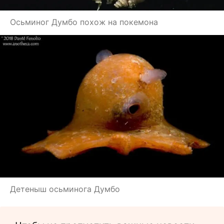
Осьминог Думбо похож на покемона
Детеныш осьминога Думбо