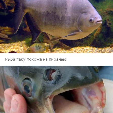
Рыба паку похожа на пиранью