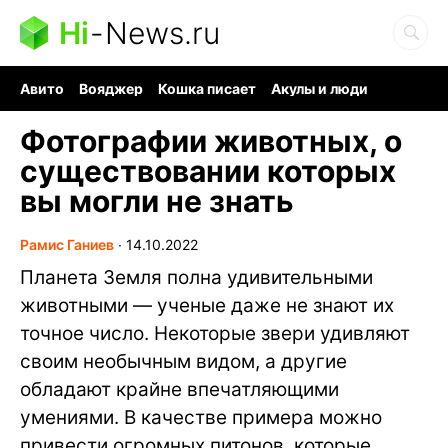
Hi
-
News.ru
Авито
Вояджер
Кошка писает
Акулы и люди
Ядерная война
Ядовитые пауки
Судоку и пазлы
Фотографии животных, о
существовании которых
вы могли не знать
Рамис Ганиев
∙
14.10.2022
Планета Земля полна удивительными
животными — ученые даже не знают их
точное число. Некоторые звери удивляют
своим необычным видом, а другие
обладают крайне впечатляющими
умениями. В качестве примера можно
привести огромных питонов, которые