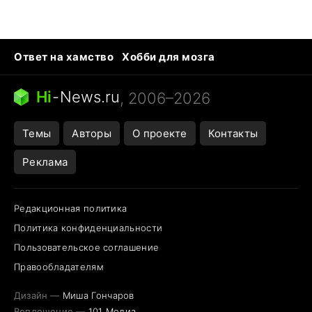
Ответ на хамство
Хобби для мозга
Бензин 100 и 95
Тунцы в океанариуме
Следующая пандемия
Google Maps открытие
Hi
-
News.ru
, 2006–2026
Темы
Авторы
О проекте
Контакты
Реклама
Редакционная политика
Политика конфиденциальности
Пользовательское соглашение
Правообладателям
Дизайн —
Миша Гончаров
Воплощение —
101 Медиа