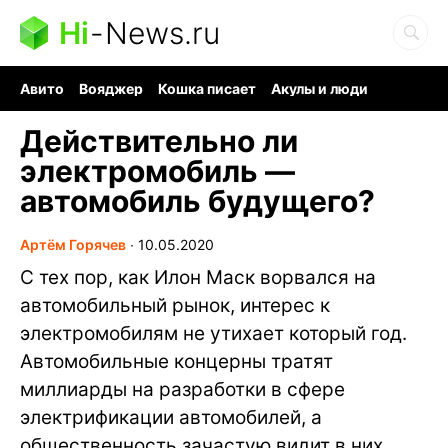
Hi
-
News.ru
Авито
Вояджер
Кошка писает
Акулы и люди
Ядерная война
Судоку и пазлы
Ядовитые пауки
Действительно ли
электромобиль —
автомобиль будущего?
Артём Горячев
∙
10.05.2020
С тех пор, как Илон Маск ворвался на
автомобильный рынок, интерес к
электромобилям не утихает который год.
Автомобильные концерны тратят
миллиарды на разработки в сфере
электрификации автомобилей, а
общественность зачастую видит в них