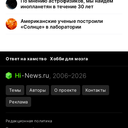
По мнению астрофизиков, мы найдём
инопланетян в течение 30 лет
Американские ученые построили
«Солнце» в лаборатории
Ответ на хамство
Хобби для мозга
Бензин 100 vs 95
Тунцы в океанариуме
Следующая пандемия
Google Maps открытие
Hi
-
News.ru
, 2006–2026
Темы
Авторы
О проекте
Контакты
Реклама
Редакционная политика