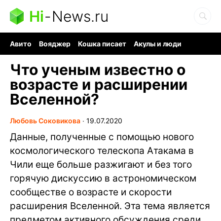
Hi
-
News.ru
Авито
Вояджер
Кошка писает
Акулы и люди
Ядерная война
Ядовитые пауки
Судоку и пазлы
Что ученым известно о
возрасте и расширении
Вселенной?
Любовь Соковикова
∙
19.07.2020
Данные, полученные с помощью нового
космологического телескопа Атакама в
Чили еще больше разжигают и без того
горячую дискуссию в астрономическом
сообществе о возрасте и скорости
расширения Вселенной. Эта тема является
предметом активного обсуждения среди