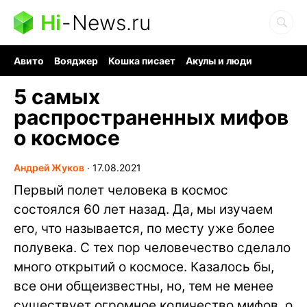
Hi
-
News.ru
Авито
Вояджер
Кошка писает
Акулы и люди
Ядерная война
Судоку и пазлы
Ядовитые пауки
5 самых
распространенных мифов
о космосе
Андрей Жуков
∙
17.08.2021
Первый полет человека в космос
состоялся 60 лет назад. Да, мы изучаем
его, что называется, по месту уже более
полувека. С тех пор человечество сделало
много открытий о космосе. Казалось бы,
все они общеизвестны, но, тем не менее
существует огромное количество мифов, о