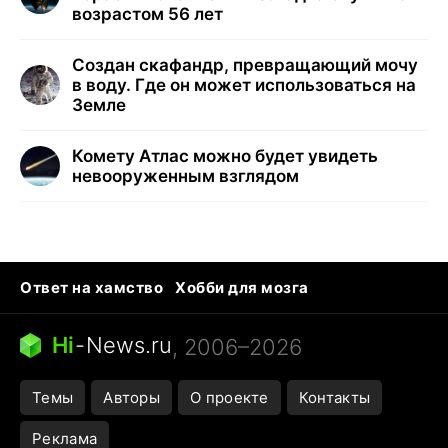
возрастом 56 лет
Создан скафандр, превращающий мочу
в воду. Где он может использоваться на
Земле
Комету Атлас можно будет увидеть
невооруженным взглядом
Ответ на хамство
Хобби для мозга
Бензин 100 и 95
Тунцы в океанариуме
Следующая пандемия
Google Maps открытие
Hi
-
News.ru
, 2006–2026
Темы
Авторы
О проекте
Контакты
Реклама