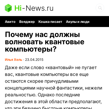
Hi
-
News.ru
Авито
Вояджер
Кошка писает
Акулы и люди
Ядерная война
Ядовитые пауки
Судоку и пазлы
Почему нас должны
волновать квантовые
компьютеры?
Илья Хель
∙
23.04.2015
Даже если слово «квантовый» не пугает
вас, квантовые компьютеры все еще
остаются скорее причудливыми
концепциями научной фантастики, нежели
реальностью. Однако последние
достижения в этой области предполагают,
что эти безумно быстрые компьютеры