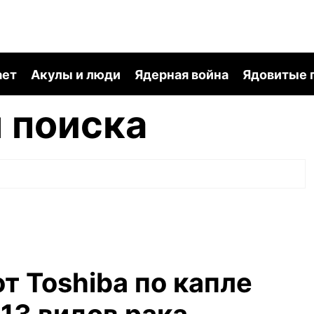
ает
Акулы и люди
Ядерная война
Ядовитые 
 поиска
т Toshiba по капле