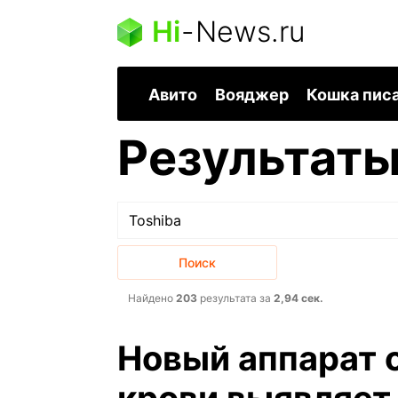
Hi
-
News.ru
Авито
Вояджер
Кошка пис
Результаты
Найдено
203
результата за
2,94 сек.
Новый аппарат о