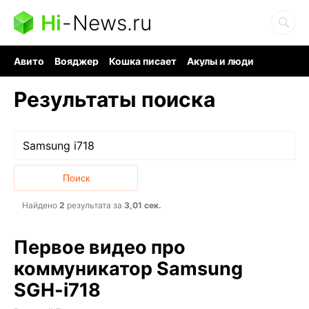
Hi
-
News.ru
Авито
Вояджер
Кошка писает
Акулы и люди
Ядерная война
Ядовитые пауки
Судоку и пазлы
Результаты поиска
Найдено
2
результата за
3,01 сек.
Первое видео про
коммуникатор Samsung
SGH-i718