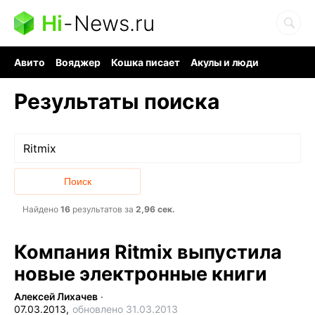
Hi
-
News.ru
Авито
Вояджер
Кошка писает
Акулы и люди
Ядерная война
Ядовитые пауки
Судоку и пазлы
Результаты поиска
Найдено
16
результатов за
2,96 сек.
Компания Ritmix выпустила
новые электронные книги
Алексей Лихачев
∙
07.03.2013,
обновлено 31.03.2013