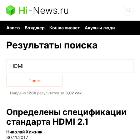
Hi
-
News.ru
Авито
Вояджер
Кошка писает
Акулы и люди
Ядерная война
Судоку и пазлы
Ядовитые пауки
Результаты поиска
Найдено
1280
результатов за
3,02 сек.
Определены спецификации
стандарта HDMI 2.1
Николай Хижняк
∙
30.11.2017