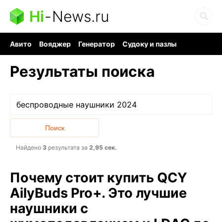
Hi
-
News.ru
Авито
Вояджер
Генератор
Судоку и пазлы
Хобби для мозга
Бензин 100 vs 95
Следующая пандемия
Результаты поиска
Найдено
3
результата за
2,95 сек.
Почему стоит купить QCY
AilyBuds Pro+. Это лучшие
наушники с