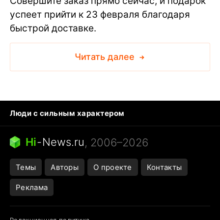
Совершите заказ прямо сейчас, и подарок
успеет прийти к 23 февраля благодаря
быстрой доставке.
Читать далее
Люди с сильным характером
Кошка писает на кровать
Тунцы в океанариуме
Ядовитые пауки России
Hi
-
News.ru
, 2006–2026
Города в ядерной войне
Открытие в Google Maps
Темы
Авторы
О проекте
Контакты
Реклама